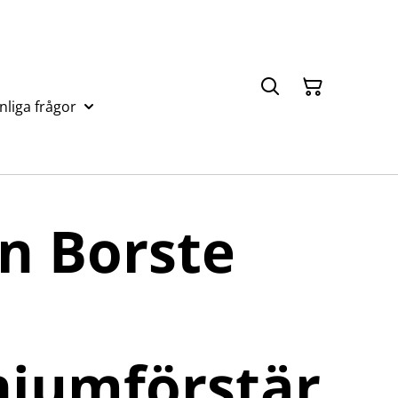
nliga frågor
n Borste
niumförstär