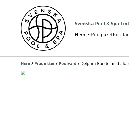
Svenska Pool & Spa Lin
Hem
Poolpaket
Pooltä
Hem
/
Produkter
/
Poolvård
/
Delphin Borste med alu