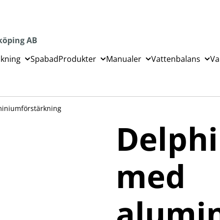
köping AB
ckning
Spabad
Produkter
Manualer
Vattenbalans
Va
miniumförstärkning
Delphi
med
alumi