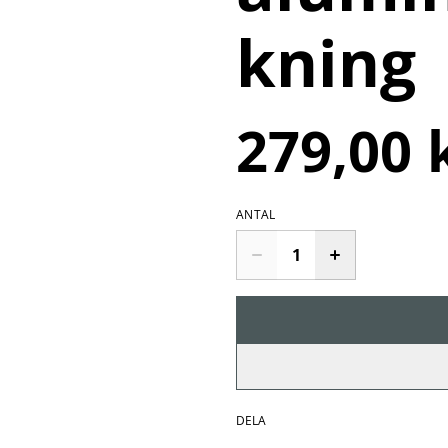
kning
279,00 
ANTAL
DELA