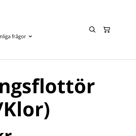
nliga frågor
ngsflottör
Klor)
kr