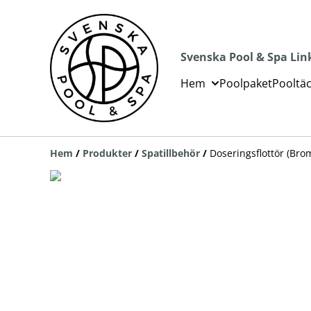
Svenska Pool & Spa Lin
Hem
Poolpaket
Pooltä
Hem
/
Produkter
/
Spatillbehör
/
Doseringsflottör (Bro