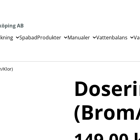
köping AB
ckning
Spabad
Produkter
Manualer
Vattenbalans
Va
m/Klor)
Doseri
(Brom/
149,00 