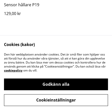
Sensor hållare P19
129,00 kr
Cookies (kakor)
Den här webbplatsen använder cookies. Det är små filer som hjälper oss
att förstå hur du använder våra tjänster, så att vi kan göra din upplevelse
av ännu bättre. Du kan läsa mer om dessa cookies och kontrollera hur de
Kontakta oss
Juridisk information
används genom att klicka på ”Cookieanställningar”. Du kan också läsa vår
Integritetspolicy
Cookiepolicy
cookiepolicy
om du vill.
Godkänn alla
©
2026
Svenska Pool & Spa Linköping AB
Cookieinställningar
powered by