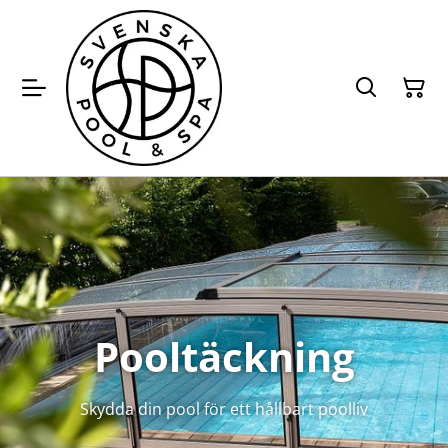
Pooltäckning
Skydda din pool för ett hållbart poolliv