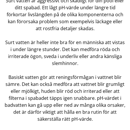
Surt vatten är aggressivt och skadligt för din pool eller
ditt spabad. Ett lågt pH-värde under längre tid
förkortar livslängden på de olika komponenterna och
kan förorsaka problem som exempelvis läckage eller
att rostfria detaljer skadas.
Surt vatten är heller inte bra för en människa att vistas
i under längre stunder. Det kan medföra röda och
irriterade ögon, sveda i underliv eller andra känsliga
slemhinnor.
Basiskt vatten gör att reningsförmågan i vattnet blir
sämre. Det kan också medföra att vattnet blir grumligt
eller mjölkigt, huden blir röd och irriterad eller att
filterna i spabadet täpps igen snabbare. pH-värdet i
badvatten kan gå upp eller ned av många olika orsaker,
det är därför viktigt att hålla en bra rutin för att
säkerställa rätt pH-värde.