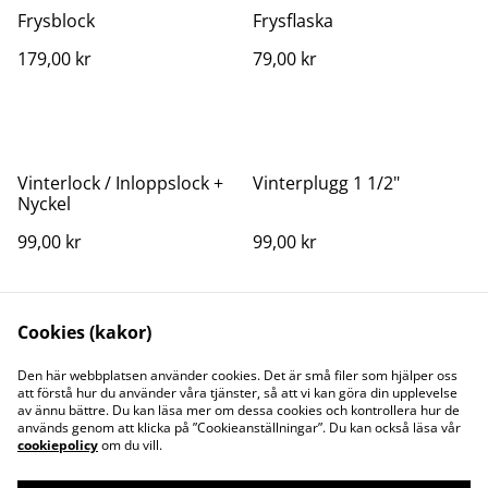
Frysblock
Frysflaska
179,00 kr
79,00 kr
Vinterlock / Inloppslock +
Vinterplugg 1 1/2"
Nyckel
99,00 kr
99,00 kr
Cookies (kakor)
Den här webbplatsen använder cookies. Det är små filer som hjälper oss
att förstå hur du använder våra tjänster, så att vi kan göra din upplevelse
av ännu bättre. Du kan läsa mer om dessa cookies och kontrollera hur de
Kontakta oss
Juridisk information
används genom att klicka på ”Cookieanställningar”. Du kan också läsa vår
Integritetspolicy
Cookiepolicy
cookiepolicy
om du vill.