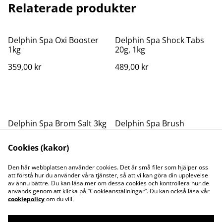
Relaterade produkter
Delphin Spa Oxi Booster
Delphin Spa Shock Tabs
1kg
20g, 1kg
359,00 kr
489,00 kr
Delphin Spa Brom Salt 3kg
Delphin Spa Brush
(borste)
Cookies (kakor)
1 200,00 kr
219,00 kr
Den här webbplatsen använder cookies. Det är små filer som hjälper oss
att förstå hur du använder våra tjänster, så att vi kan göra din upplevelse
av ännu bättre. Du kan läsa mer om dessa cookies och kontrollera hur de
används genom att klicka på ”Cookieanställningar”. Du kan också läsa vår
cookiepolicy
om du vill.