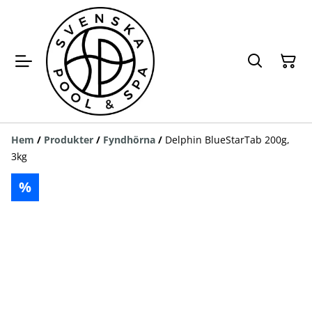
Hem
/
Produkter
/
Fyndhörna
/
Delphin BlueStarTab 200g,
3kg
%