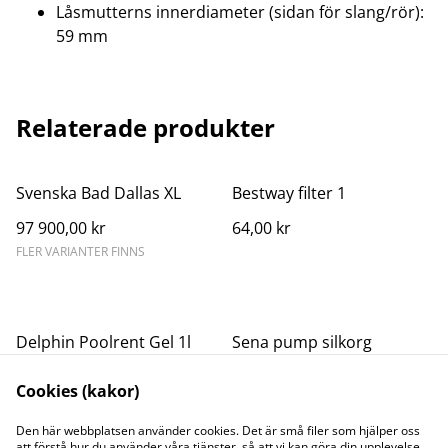
Låsmutterns innerdiameter (sidan för slang/rör):
59 mm
Relaterade produkter
Svenska Bad Dallas XL
Bestway filter 1
97 900,00 kr
64,00 kr
FLER VARIANTER FINNS
Delphin Poolrent Gel 1l
Sena pump silkorg
(sur)
Cookies (kakor)
189,00 kr
199,00 kr
Den här webbplatsen använder cookies. Det är små filer som hjälper oss
att förstå hur du använder våra tjänster, så att vi kan göra din upplevelse