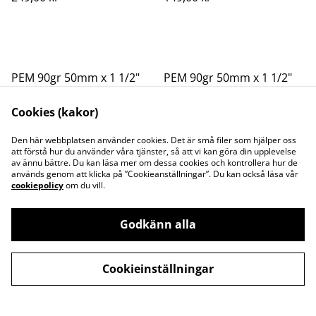
PEM 90gr 50mm x 1 1/2"
PEM 90gr 50mm x 1 1/2"
Inv G
Utv G
Cookies (kakor)
149,00 kr
129,00 kr
Den här webbplatsen använder cookies. Det är små filer som hjälper oss
att förstå hur du använder våra tjänster, så att vi kan göra din upplevelse
av ännu bättre. Du kan läsa mer om dessa cookies och kontrollera hur de
används genom att klicka på ”Cookieanställningar”. Du kan också läsa vår
cookiepolicy
om du vill.
Godkänn alla
Kontakta oss
Juridisk information
Integritetspolicy
Cookiepolicy
Cookieinställningar