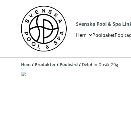
Svenska Pool & Spa Lin
Hem
Poolpaket
Pooltä
Hem
/
Produkter
/
Poolvård
/
Delphin Dosör 20g