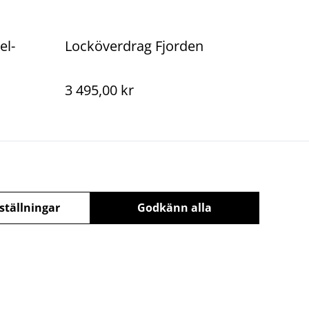
el-
Locköverdrag Fjorden
3 495,00 kr
ställningar
Godkänn alla
olicy
powered by