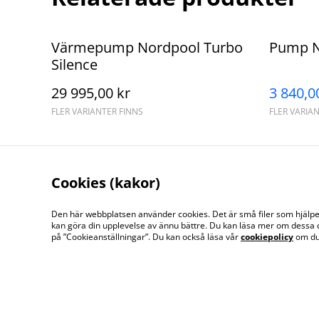
%
Värmepump Nordpool Turbo
Pump N
Silence
29 995,00 kr
3 840,0
FLER VARIANTER FINNS
FLER VARIA
Cookies (kakor)
Den här webbplatsen använder cookies. Det är små filer som hjälper 
kan göra din upplevelse av ännu bättre. Du kan läsa mer om dessa 
Kontakta oss
på ”Cookieanställningar”. Du kan också läsa vår
cookiepolicy
om du 
©
2026
Svenska Pool & Spa Linköping AB