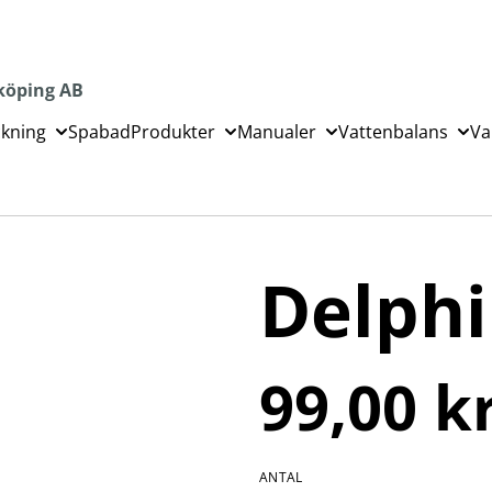
köping AB
ckning
Spabad
Produkter
Manualer
Vattenbalans
Va
Delphi
99,00 k
ANTAL