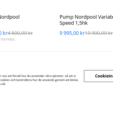
%
ordpool
Pump Nordpool Variab
Speed 1,5hk
0 kr
4 800,00 kr
9 995,00 kr
19 900,00 kr
NTER FINNS
Cookiein
oss att förstå hur du använder våra tjänster, så att vi
cookies och kontrollera hur de används genom att klicka
Juridisk information
Integritetspolicy
Cookiep
vill.