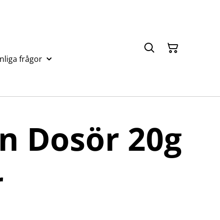
nliga frågor
n Dosör 20g
r