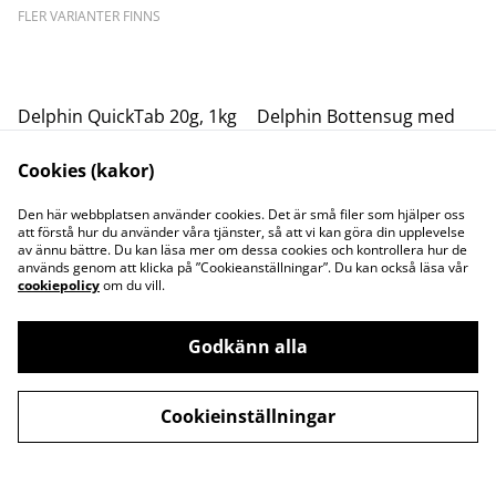
FLER VARIANTER FINNS
Delphin QuickTab 20g, 1kg
Delphin Bottensug med
sidoborstar
Cookies (kakor)
295,25 kr
329,00 kr
Den här webbplatsen använder cookies. Det är små filer som hjälper oss
att förstå hur du använder våra tjänster, så att vi kan göra din upplevelse
av ännu bättre. Du kan läsa mer om dessa cookies och kontrollera hur de
används genom att klicka på ”Cookieanställningar”. Du kan också läsa vår
cookiepolicy
om du vill.
Godkänn alla
Kontakta oss
Juridisk information
Integritetspolicy
Cookiepolicy
Cookieinställningar