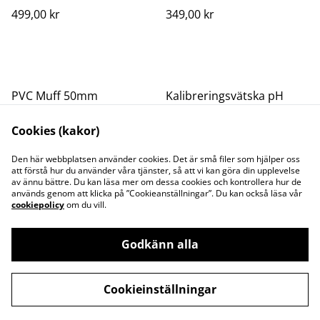
499,00 kr
349,00 kr
PVC Muff 50mm
Kalibreringsvätska pH
10,01 20 ml
Cookies (kakor)
39,00 kr
49,00 kr
FLER VARIANTER FINNS
Den här webbplatsen använder cookies. Det är små filer som hjälper oss
att förstå hur du använder våra tjänster, så att vi kan göra din upplevelse
av ännu bättre. Du kan läsa mer om dessa cookies och kontrollera hur de
används genom att klicka på ”Cookieanställningar”. Du kan också läsa vår
cookiepolicy
om du vill.
Godkänn alla
Kontakta oss
Juridisk information
Integritetspolicy
Cookiepolicy
Cookieinställningar