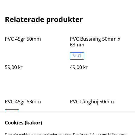
Relaterade produkter
PVC 45gr 50mm
PVC Bussning 50mm x
63mm
SLUT
59,00 kr
49,00 kr
PVC 45gr 63mm
PVC Långböj 50mm
SLUT
Cookies (kakor)
59,00 kr
129,00 kr
Den här webbplatsen använder cookies. Det är små filer som hjälper oss