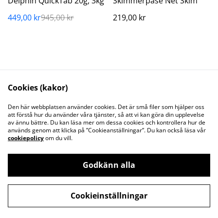
Delphin QuickTab 20g, 3kg
Skimmerpåse Net'Skim
449,00 kr
945,00 kr
219,00 kr
Kilklämma teleskopstång
Sensor hållare P19
Cookies (kakor)
89,00 kr
129,00 kr
Den här webbplatsen använder cookies. Det är små filer som hjälper oss
att förstå hur du använder våra tjänster, så att vi kan göra din upplevelse
av ännu bättre. Du kan läsa mer om dessa cookies och kontrollera hur de
används genom att klicka på ”Cookieanställningar”. Du kan också läsa vår
cookiepolicy
om du vill.
Godkänn alla
Kontakta oss
Juridisk information
Integritetspolicy
Cookiepolicy
Cookieinställningar