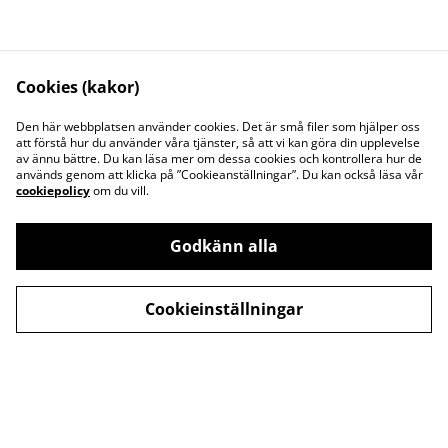
Frysflaska
Lock Forsen
Cookies (kakor)
79,00 kr
8 995,00 kr
Den här webbplatsen använder cookies. Det är små filer som hjälper oss
att förstå hur du använder våra tjänster, så att vi kan göra din upplevelse
av ännu bättre. Du kan läsa mer om dessa cookies och kontrollera hur de
används genom att klicka på ”Cookieanställningar”. Du kan också läsa vår
cookiepolicy
om du vill.
Godkänn alla
Kontakta oss
Juridisk information
Integritetspolicy
Cookiepolicy
Cookieinställningar
©
2026
Svenska Pool & Spa Linköping AB
powered by