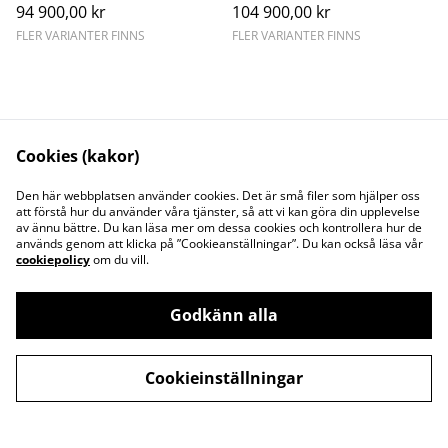
94 900,00 kr
104 900,00 kr
FLER VARIANTER FINNS
FLER VARIANTER FINNS
Water Lilly fettabsorbator
CYA-test Photometer
Cookies (kakor)
239,00 kr
59,00 kr
FLER VARIANTER FINNS
Den här webbplatsen använder cookies. Det är små filer som hjälper oss
att förstå hur du använder våra tjänster, så att vi kan göra din upplevelse
av ännu bättre. Du kan läsa mer om dessa cookies och kontrollera hur de
används genom att klicka på ”Cookieanställningar”. Du kan också läsa vår
cookiepolicy
om du vill.
Godkänn alla
Kontakta oss
Juridisk information
Integritetspolicy
Cookiepolicy
Cookieinställningar