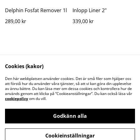
Delphin Fosfat Remover 1l
Inlopp Liner 2"
289,00 kr
339,00 kr
Delphin MetaMagic 1l
PVC Kulventil 50mm
Cookies (kakor)
499,00 kr
349,00 kr
Den här webbplatsen använder cookies. Det är små filer som hjälper oss
att förstå hur du använder våra tjänster, så att vi kan göra din upplevelse
av ännu bättre. Du kan läsa mer om dessa cookies och kontrollera hur de
används genom att klicka på ”Cookieanställningar”. Du kan också läsa vår
cookiepolicy
om du vill.
Godkänn alla
Kontakta oss
Juridisk information
Integritetspolicy
Cookiepolicy
Cookieinställningar