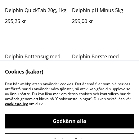
Delphin QuickTab 20g, 1kg
Delphin pH Minus 5kg
295,25 kr
299,00 kr
Delphin Bottensug med
Delphin Borste med
sidoborstar
aluminiumförstärkning
Cookies (kakor)
329,00 kr
279,00 kr
Den här webbplatsen använder cookies. Det är små filer som hjälper oss
att förstå hur du använder våra tjänster, så att vi kan göra din upplevelse
av ännu bättre. Du kan läsa mer om dessa cookies och kontrollera hur de
används genom att klicka på ”Cookieanställningar”. Du kan också läsa vår
cookiepolicy
om du vill.
Godkänn alla
Kontakta oss
Juridisk information
Integritetspolicy
Cookiepolicy