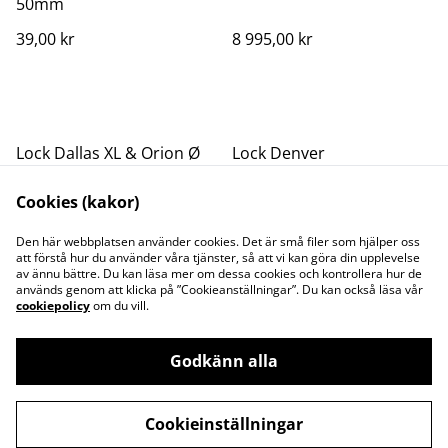
50mm
39,00 kr
8 995,00 kr
Lock Dallas XL & Orion Ø
Lock Denver
230cm
Cookies (kakor)
8 995,00 kr
7 995,00 kr
Den här webbplatsen använder cookies. Det är små filer som hjälper oss
att förstå hur du använder våra tjänster, så att vi kan göra din upplevelse
av ännu bättre. Du kan läsa mer om dessa cookies och kontrollera hur de
används genom att klicka på ”Cookieanställningar”. Du kan också läsa vår
cookiepolicy
om du vill.
Godkänn alla
Kontakta oss
Juridisk information
Integritetspolicy
Cookiepolicy
Cookieinställningar