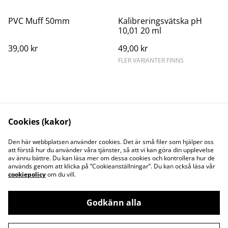
PVC Muff 50mm
Kalibreringsvätska pH
10,01 20 ml
39,00 kr
49,00 kr
FLER VARIANTER FINNS
Delphin pH Plus 1kg
Delphin QuickTab 20g, 1kg
Cookies (kakor)
99,00 kr
295,25 kr
Den här webbplatsen använder cookies. Det är små filer som hjälper oss
att förstå hur du använder våra tjänster, så att vi kan göra din upplevelse
av ännu bättre. Du kan läsa mer om dessa cookies och kontrollera hur de
används genom att klicka på ”Cookieanställningar”. Du kan också läsa vår
cookiepolicy
om du vill.
Godkänn alla
Kontakta oss
Juridisk information