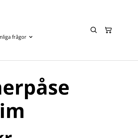
nliga frågor
erpåse
kim
kr