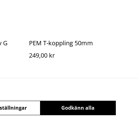
v G
PEM T-koppling 50mm
249,00 kr
ställningar
Godkänn alla
olicy