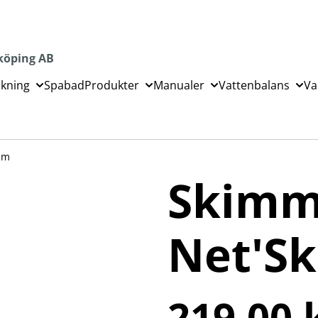
köping AB
ckning
Spabad
Produkter
Manualer
Vattenbalans
Va
im
Skimm
Net'S
219,00 