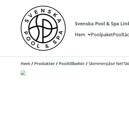
Svenska Pool & Spa Lin
Hem
Poolpaket
Pooltä
Hem
/
Produkter
/
Pooltillbehör
/
Skimmerpåse Net'Sk