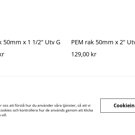
k 50mm x 1 1/2" Utv G
PEM rak 50mm x 2" Ut
kr
129,00 kr
Cookiein
oss att förstå hur du använder våra tjänster, så att vi
cookies och kontrollera hur de används genom att klicka
Juridisk information
Integritetspolicy
Cookiep
vill.