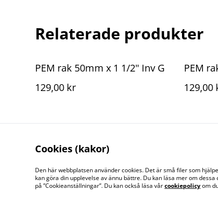
Relaterade produkter
PEM rak 50mm x 1 1/2" Inv G
PEM ra
129,00 kr
129,00 
Cookies (kakor)
Den här webbplatsen använder cookies. Det är små filer som hjälper 
kan göra din upplevelse av ännu bättre. Du kan läsa mer om dessa 
Kontakta oss
på ”Cookieanställningar”. Du kan också läsa vår
cookiepolicy
om du 