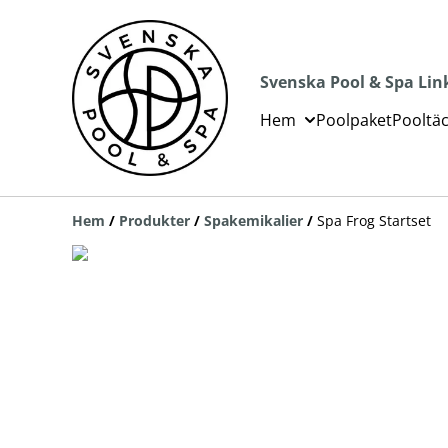
Svenska Pool & Spa Lin
Hem
Poolpaket
Pooltä
Hem
/
Produkter
/
Spakemikalier
/
Spa Frog Startset