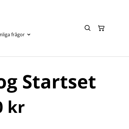
nliga frågor
og Startset
0 kr