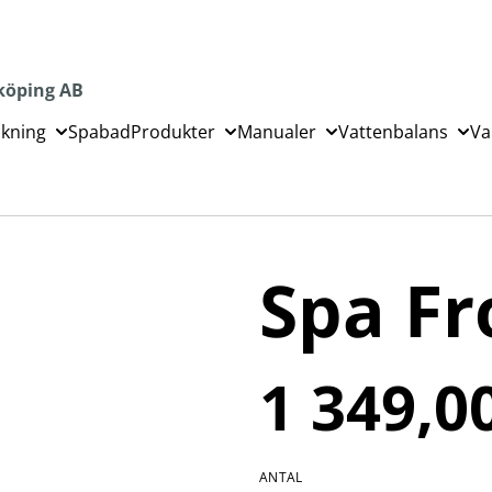
köping AB
ckning
Spabad
Produkter
Manualer
Vattenbalans
Va
Spa Fr
1 349,0
ANTAL