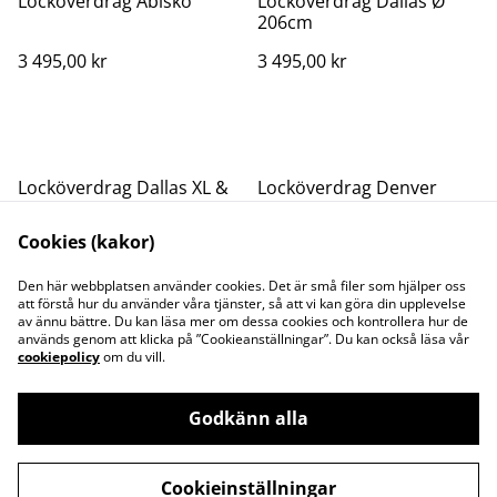
Locköverdrag Abisko
Locköverdrag Dallas Ø
206cm
3 495,00 kr
3 495,00 kr
Locköverdrag Dallas XL &
Locköverdrag Denver
Orion Ø 230 cm
Cookies (kakor)
3 495,00 kr
3 495,00 kr
Den här webbplatsen använder cookies. Det är små filer som hjälper oss
att förstå hur du använder våra tjänster, så att vi kan göra din upplevelse
av ännu bättre. Du kan läsa mer om dessa cookies och kontrollera hur de
används genom att klicka på ”Cookieanställningar”. Du kan också läsa vår
cookiepolicy
om du vill.
Godkänn alla
Kontakta oss
Juridisk information
Integritetspolicy
Cookiepolicy
Cookieinställningar