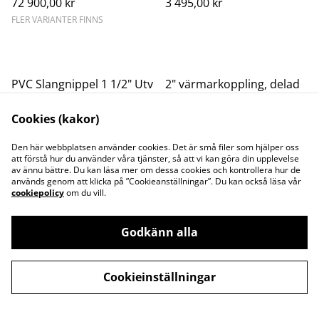
72 900,00 kr
3 495,00 kr
FLER VARIANTER FINNS
PVC Slangnippel 1 1/2" Utv
2" värmarkoppling, delad
G
mutter med skruvar
Cookies (kakor)
54,00 kr
299,00 kr
Den här webbplatsen använder cookies. Det är små filer som hjälper oss
att förstå hur du använder våra tjänster, så att vi kan göra din upplevelse
av ännu bättre. Du kan läsa mer om dessa cookies och kontrollera hur de
används genom att klicka på ”Cookieanställningar”. Du kan också läsa vår
cookiepolicy
om du vill.
Godkänn alla
Kontakta oss
Juridisk information
Integritetspolicy
Cookiepolicy
Cookieinställningar