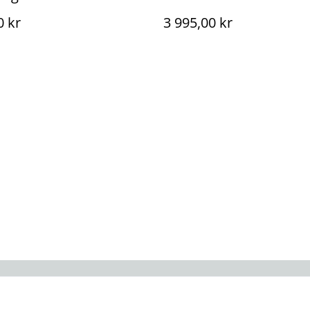
0 kr
3 995,00 kr
Juridisk information
Integritetspolicy
Cookiep