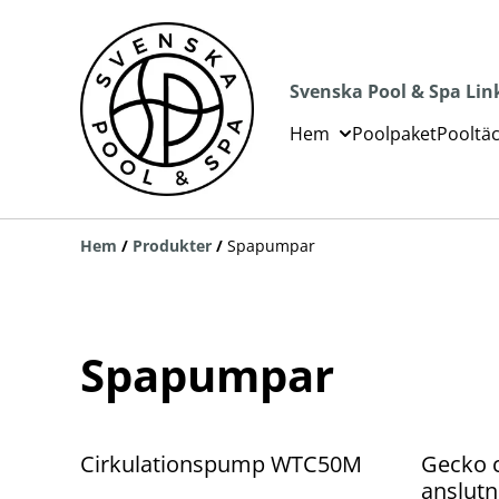
Svenska Pool & Spa Lin
Hem
Poolpaket
Pooltä
Hem
/
Produkter
/
Spapumpar
Spapumpar
Cirkulationspump WTC50M
Gecko 
anslutn