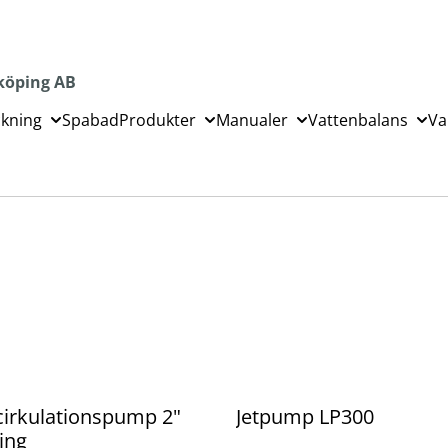
köping AB
ckning
Spabad
Produkter
Manualer
Vattenbalans
Va
cirkulationspump 2"
Jetpump LP300
ing