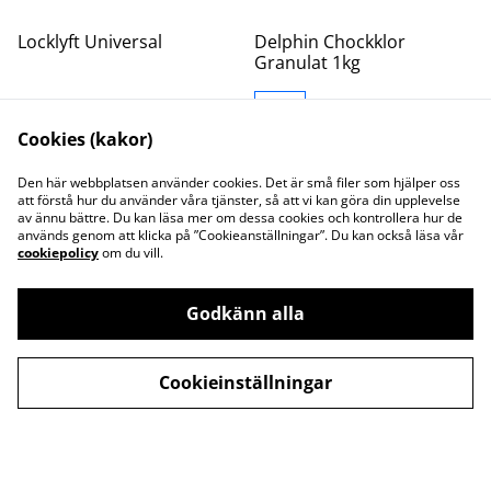
Locklyft Universal
Delphin Chockklor
Granulat 1kg
SLUT
Cookies (kakor)
3 495,00 kr
249,00 kr
Den här webbplatsen använder cookies. Det är små filer som hjälper oss
att förstå hur du använder våra tjänster, så att vi kan göra din upplevelse
av ännu bättre. Du kan läsa mer om dessa cookies och kontrollera hur de
används genom att klicka på ”Cookieanställningar”. Du kan också läsa vår
cookiepolicy
om du vill.
Godkänn alla
Kontakta oss
Juridisk information
Integritetspolicy
Cookiepolicy
Cookieinställningar
©
2026
Svenska Pool & Spa Linköping AB